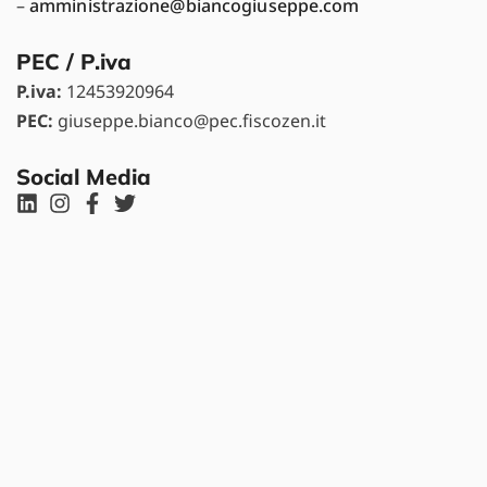
–
amministrazione@biancogiuseppe.com
PEC / P.iva
P.iva:
12453920964
PEC:
giuseppe.bianco@pec.fiscozen.it
Social Media